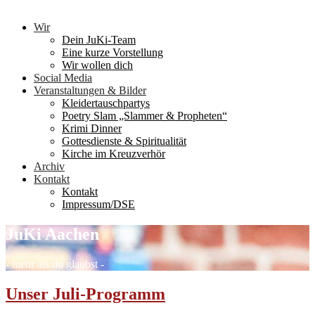
Wir
Dein JuKi-Team
Eine kurze Vorstellung
Wir wollen dich
Social Media
Veranstaltungen & Bilder
Kleidertauschpartys
Poetry Slam „Slammer & Propheten“
Krimi Dinner
Gottesdienste & Spiritualität
Kirche im Kreuzverhör
Archiv
Kontakt
Kontakt
Impressum/DSE
JuKi Aachen
- mehr als du glaubst -
Unser Juli-Programm