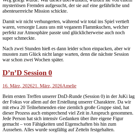
mysteriösen Fremden aufgesucht, der sie auf eine gefährliche und
abenteuerreiche Mission schickte.
Damit wir nicht verhungerten, während wir total ins Spiel vertieft
waren, versorgte Laura uns mit veganem Flammkuchen, welcher
perfekt zur Atmosphäre passte und glücklicherweise auch noch
super schmeckte.
Nach zwei Stunden hieß es dann leider schon einpacken, aber wir
mussten zum Glück nicht lange warten, denn die nächste Session
war schon zwei Wochen später.
D’n’D Session 0
16. März, 2026
21. März, 2026
Amelie
Beim ersten Treffen unserer DnD-Runde (Session 0) in der JuKi lag
der Fokus vor allem auf der Erstellung unserer Charaktere. Da wir
mit etwa 20 Teilnehmenden eine ziemlich große Gruppe sind, hat
dieser Prozess auch entsprechend viel Zeit in Anspruch genommen.
Jede Person hat sich intensiv Gedanken über ihre eigene Figur
gemacht – von Fähigkeiten und Eigenschaften bis hin zum
Aussehen. Alles wurde sorgfältig auf Zetteln festgehalten.