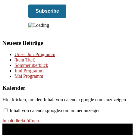
Neueste Beiträge
Unser Juli-Programm
(kein Titel)
Sommerüberblick
Juni Programm
Mai Programm
Kalender
Inhalt
Hier klicken, um den Inhalt von calendar.google.com anzuzeigen.
von
calendar.google.com
Inhalt von calendar.google.com immer anzeigen
anzeigen
Inhalt direkt öffnen
JuKi - eine Kirche, die mit uns wächst.