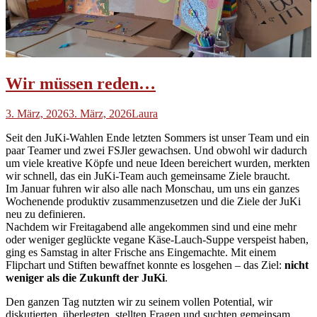
Wir müssen reden…
3. März, 2026
3. März, 2026
Laura
Seit den JuKi-Wahlen Ende letzten Sommers ist unser Team und ein
paar Teamer und zwei FSJler gewachsen. Und obwohl wir dadurch
um viele kreative Köpfe und neue Ideen bereichert wurden, merkten
wir schnell, das ein JuKi-Team auch gemeinsame Ziele braucht.
Im Januar fuhren wir also alle nach Monschau, um uns ein ganzes
Wochenende produktiv zusammenzusetzen und die Ziele der JuKi
neu zu definieren.
Nachdem wir Freitagabend alle angekommen sind und eine mehr
oder weniger geglückte vegane Käse-Lauch-Suppe verspeist haben,
ging es Samstag in alter Frische ans Eingemachte. Mit einem
Flipchart und Stiften bewaffnet konnte es losgehen – das Ziel:
nicht
weniger als die Zukunft der JuKi
.
Den ganzen Tag nutzten wir zu seinem vollen Potential, wir
diskutierten, überlegten, stellten Fragen und suchten gemeinsam