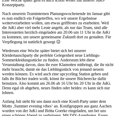
Eine Woche später geht es auch schon weiter mit unserer JuKi-
Konzeptparty.
Nach unserem Teaminternen Planungswochenende im Januar gibt
es nun endlich ein Folgetreffen, wo wir unsere Ergebnisse
weiterverarbeiten wollen, um etwas grifffestes zu erarbeiten. Weil
die JuKi aber viel mehr Leute angeht, als nur das Team, sind alle
Interessierten herzlich eingeladen am 20.06 um 11 Uhr in die JuKi
zu kommen, um unsere gemeinsame Zukunft dort zu gestalten. Für
Verpflegung ist natürlich gesorgt 😉
Wiederum eine Woche später bietet sich bei unserer
Kleidertauschparty die perfekte Gelegenheit neue Lieblings-
Sommerkleidungsstücke zu finden. Andersrum lebt diese
Veranstaltung davon, dass ihr eure Klamotten mitbringt, die ihr nicht
mehr braucht, damit sie das Lieblingsstück von jemand neuem
werden können. Es wird auch eine upcyceling Station geben und
falls ihr Bücher traden wollt, könnt ihr unsere Bücherecke dafür
benutzen. Also kommt am
26.06 ab 16 Uhr bis 20 Uhr in die JuKi.
Denn egal ob abgeben, neues finden oder beides: es kann sich nur
lohnen.
Anfang Juli steht für uns dann noch eine Konfi-Party unter dem
Motto ‚Summer evening vibes‘ an. Konfigruppen aus ganz Aachen
wurden von der JuKi und Britta Goerke eingeladen, um bei uns
einen schönen Abend zu verbringen. Mit DIY-Angeboten, Essen