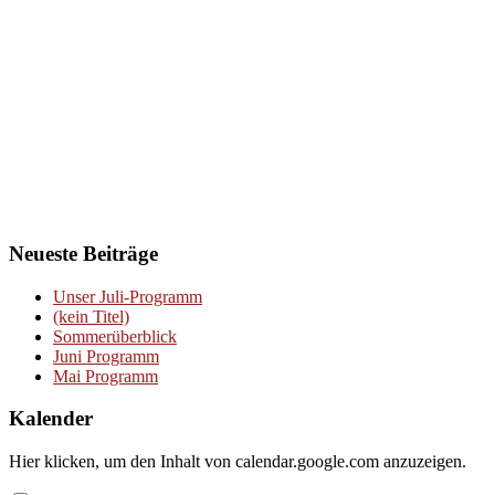
Neueste Beiträge
Unser Juli-Programm
(kein Titel)
Sommerüberblick
Juni Programm
Mai Programm
Kalender
Inhalt
Hier klicken, um den Inhalt von calendar.google.com anzuzeigen.
von
calendar.google.com