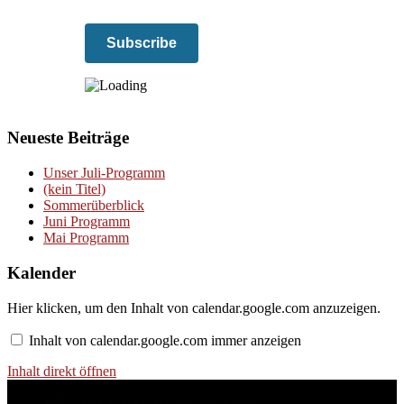
Neueste Beiträge
Unser Juli-Programm
(kein Titel)
Sommerüberblick
Juni Programm
Mai Programm
Kalender
Inhalt
Hier klicken, um den Inhalt von calendar.google.com anzuzeigen.
von
calendar.google.com
Inhalt von calendar.google.com immer anzeigen
anzeigen
Inhalt direkt öffnen
JuKi - eine Kirche, die mit uns wächst.