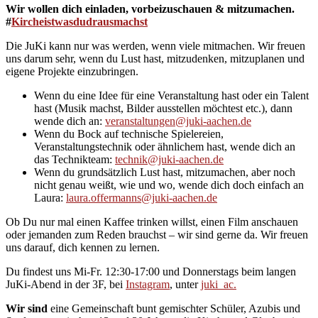
Wir wollen dich einladen, vorbeizuschauen & mitzumachen.
#
Kircheistwasdudrausmachst
Die JuKi kann nur was werden, wenn viele mitmachen. Wir freuen
uns darum sehr, wenn du Lust hast, mitzudenken, mitzuplanen und
eigene Projekte einzubringen.
Wenn du eine Idee für eine Veranstaltung hast oder ein Talent
hast (Musik machst, Bilder ausstellen möchtest etc.), dann
wende dich an:
veranstaltungen@juki-aachen.de
Wenn du Bock auf technische Spielereien,
Veranstaltungstechnik oder ähnlichem hast, wende dich an
das Technikteam:
technik@juki-aachen.de
Wenn du grundsätzlich Lust hast, mitzumachen, aber noch
nicht genau weißt, wie und wo, wende dich doch einfach an
Laura:
laura.offermanns@juki-aachen.de
Ob Du nur mal einen Kaffee trinken willst, einen Film anschauen
oder jemanden zum Reden brauchst – wir sind gerne da. Wir freuen
uns darauf, dich kennen zu lernen.
Du findest uns Mi-Fr. 12:30-17:00 und Donnerstags beim langen
JuKi-Abend in der 3F, bei
Instagram
, unter
juki_ac.
Wir sind
eine Gemeinschaft bunt gemischter Schüler, Azubis und