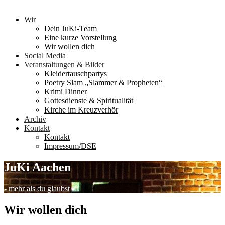
Wir
Dein JuKi-Team
Eine kurze Vorstellung
Wir wollen dich
Social Media
Veranstaltungen & Bilder
Kleidertauschpartys
Poetry Slam „Slammer & Propheten“
Krimi Dinner
Gottesdienste & Spiritualität
Kirche im Kreuzverhör
Archiv
Kontakt
Kontakt
Impressum/DSE
JuKi Aachen
- mehr als du glaubst -
Wir wollen dich