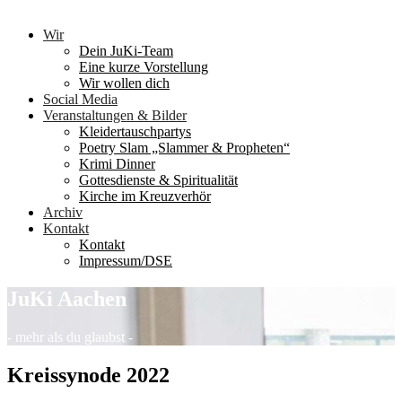
Wir
Dein JuKi-Team
Eine kurze Vorstellung
Wir wollen dich
Social Media
Veranstaltungen & Bilder
Kleidertauschpartys
Poetry Slam „Slammer & Propheten“
Krimi Dinner
Gottesdienste & Spiritualität
Kirche im Kreuzverhör
Archiv
Kontakt
Kontakt
Impressum/DSE
JuKi Aachen
- mehr als du glaubst -
Kreissynode 2022