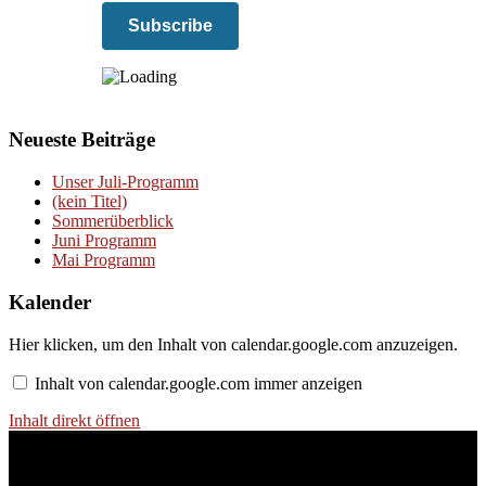
Neueste Beiträge
Unser Juli-Programm
(kein Titel)
Sommerüberblick
Juni Programm
Mai Programm
Kalender
Inhalt
Hier klicken, um den Inhalt von calendar.google.com anzuzeigen.
von
calendar.google.com
Inhalt von calendar.google.com immer anzeigen
anzeigen
Inhalt direkt öffnen
JuKi - eine Kirche, die mit uns wächst.