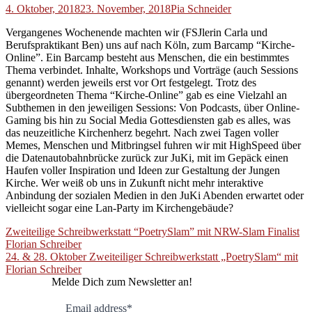
4. Oktober, 2018
23. November, 2018
Pia Schneider
Vergangenes Wochenende machten wir (FSJlerin Carla und
Berufspraktikant Ben) uns auf nach Köln, zum Barcamp “Kirche-
Online”. Ein Barcamp besteht aus Menschen, die ein bestimmtes
Thema verbindet. Inhalte, Workshops und Vorträge (auch Sessions
genannt) werden jeweils erst vor Ort festgelegt. Trotz des
übergeordneten Thema “Kirche-Online” gab es eine Vielzahl an
Subthemen in den jeweiligen Sessions: Von Podcasts, über Online-
Gaming bis hin zu Social Media Gottesdiensten gab es alles, was
das neuzeitliche Kirchenherz begehrt. Nach zwei Tagen voller
Memes, Menschen und Mitbringsel fuhren wir mit HighSpeed über
die Datenautobahnbrücke zurück zur JuKi, mit im Gepäck einen
Haufen voller Inspiration und Ideen zur Gestaltung der Jungen
Kirche. Wer weiß ob uns in Zukunft nicht mehr interaktive
Anbindung der sozialen Medien in den JuKi Abenden erwartet oder
vielleicht sogar eine Lan-Party im Kirchengebäude?
Beitragsnavigation
Zweiteilige Schreibwerkstatt “PoetrySlam” mit NRW-Slam Finalist
Florian Schreiber
24. & 28. Oktober Zweiteiliger Schreibwerkstatt „PoetrySlam“ mit
Florian Schreiber
Melde Dich zum Newsletter an!
Email address*