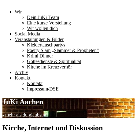
Wir
Dein JuKi-Team
Eine kurze Vorstellung
Wir wollen dich
Social Media
Veranstaltungen & Bilder
Kleidertauschpartys
Poetry Slam „Slammer & Propheten“
Krimi Dinner
Gottesdienste & Spiritualität
Kirche im Kreuzverhör
Archiv
Kontakt
Kontakt
Impressum/DSE
JuKi Aachen
- mehr als du glaubst -
Kirche, Internet und Diskussion