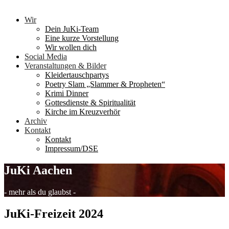
Wir
Dein JuKi-Team
Eine kurze Vorstellung
Wir wollen dich
Social Media
Veranstaltungen & Bilder
Kleidertauschpartys
Poetry Slam „Slammer & Propheten“
Krimi Dinner
Gottesdienste & Spiritualität
Kirche im Kreuzverhör
Archiv
Kontakt
Kontakt
Impressum/DSE
JuKi Aachen
- mehr als du glaubst -
JuKi-Freizeit 2024