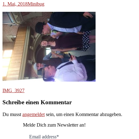
1. Mai, 2018
Minibug
Beitragsnavigation
IMG_3927
Schreibe einen Kommentar
Du musst
angemeldet
sein, um einen Kommentar abzugeben.
Melde Dich zum Newsletter an!
Email address*