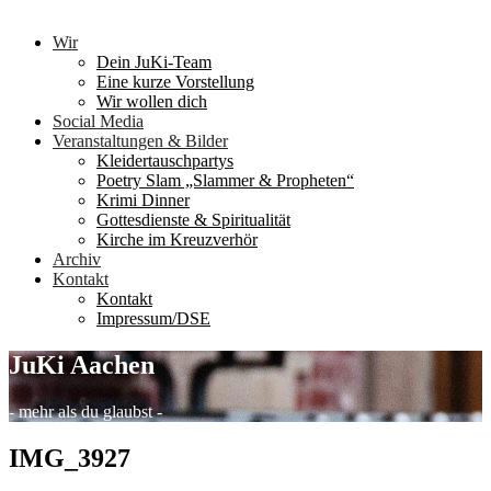
Wir
Dein JuKi-Team
Eine kurze Vorstellung
Wir wollen dich
Social Media
Veranstaltungen & Bilder
Kleidertauschpartys
Poetry Slam „Slammer & Propheten“
Krimi Dinner
Gottesdienste & Spiritualität
Kirche im Kreuzverhör
Archiv
Kontakt
Kontakt
Impressum/DSE
JuKi Aachen
- mehr als du glaubst -
IMG_3927