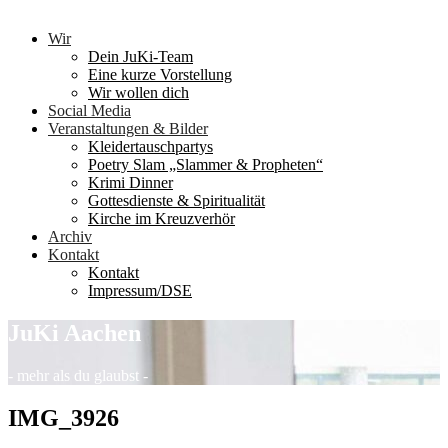
Wir
Dein JuKi-Team
Eine kurze Vorstellung
Wir wollen dich
Social Media
Veranstaltungen & Bilder
Kleidertauschpartys
Poetry Slam „Slammer & Propheten“
Krimi Dinner
Gottesdienste & Spiritualität
Kirche im Kreuzverhör
Archiv
Kontakt
Kontakt
Impressum/DSE
JuKi Aachen
- mehr als du glaubst -
IMG_3926