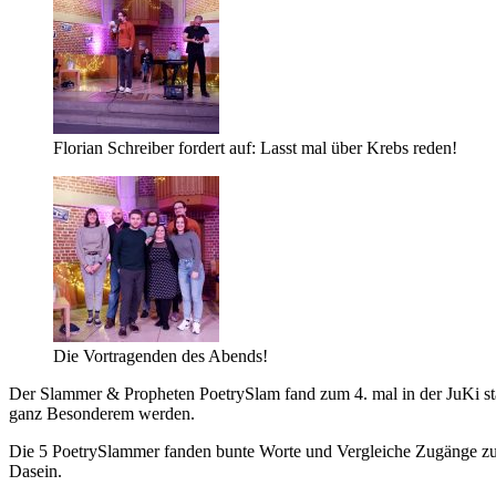
Florian Schreiber fordert auf: Lasst mal über Krebs reden!
Die Vortragenden des Abends!
Der Slammer & Propheten PoetrySlam fand zum 4. mal in der JuKi s
ganz Besonderem werden.
Die 5 PoetrySlammer fanden bunte Worte und Vergleiche Zugänge zu 
Dasein.