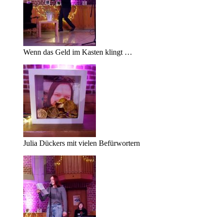
Wenn das Geld im Kasten klingt …
Julia Dückers mit vielen Befürwortern